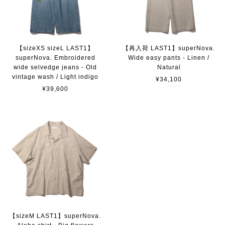
【sizeXS sizeL LAST1】
【再入荷 LAST1】superNova.
superNova. Embroidered
Wide easy pants - Linen /
wide selvedge jeans - Old
Natural
vintage wash / Light indigo
¥34,100
¥39,600
【sizeM LAST1】superNova.