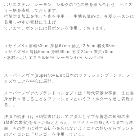
ポリエステル、レーヨン、シルクの4色の糸を組み合わせ、ペイズ
リー柄を表現しております。
抗菌防臭加工を施した糸を使用し、生地も薄めに、春夏シーズンに
着用しやすい素材に仕上げ
ています。ボタンには貝ボタンを使用しております。
＜サイズS＞肩幅53cm 身幅67cm 袖丈22.5cm 着丈68cm
＜サイズM＞肩幅55cm 身幅69cm 袖丈24cm 着丈70cm
<素材＞ポリエステル50% レーヨン47% シルク3%
スーパーノヴァ(superNova.)は日本のファッションブランド。メ
ンズウェアを中心に展開。
スーパーノヴァのブランドコンセプトは「時代背景や事象、また自
身が日々感じることをファッションというフィルターを通し表現す
る」。
洋服の始まりは旧約聖書においてアダムとイブが善悪の知識の実
(禁断の果実)を食べた時ととらえ、デザイナー自身がいつまでも洋
服、もの作りに対する初心を忘れないようにとの想いからブランド
のアイコンに「リンゴ」を使用している。