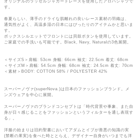
オリジナルのラッセルジャガードレースを使用したアロハシャツで
す。
春夏らしい、薄手のドライな肌離れの良いレース素材の羽織は、
通気性がよく、高温多湿の日本にはぴったりのアイテムかと思いま
す。
ボックスシルエットでフロントには貝鼓ボタンを使用しています。
ご家庭での手洗いも可能です。Black, Navy, Naturalの3色展開。
＜サイズS＞肩幅: 53cm 身幅: 66cm 袖丈: 22.5cm 着丈: 68cm
＜サイズM＞肩幅: 54.5cm 身幅: 68cm 袖丈: 24.5cm 着丈: 70cm
＜素材＞BODY: COTTON 58% / POLYESTER 42%
スーパーノヴァ(superNova.)は日本のファッションブランド。メ
ンズウェアを中心に展開。
スーパーノヴァのブランドコンセプトは「時代背景や事象、また自
身が日々感じることをファッションというフィルターを通し表現す
る」。
洋服の始まりは旧約聖書においてアダムとイブが善悪の知識の実
(禁断の果実)を食べた時ととらえ、デザイナー自身がいつまでも洋