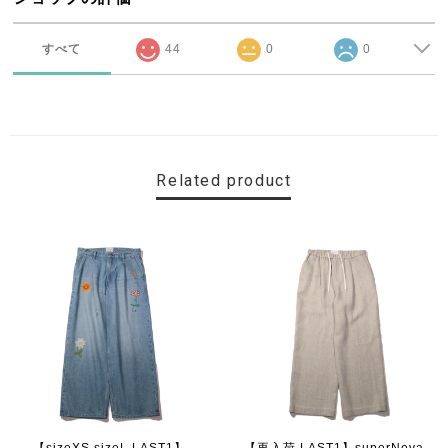
すべて
44
0
0
Related product
【sizeXS sizeL LAST1】
【再入荷 LAST1】superNova.