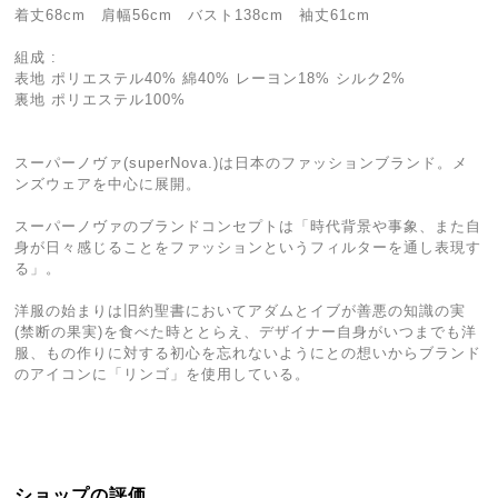
着丈68cm 肩幅56cm バスト138cm 袖丈61cm
組成 :
表地 ポリエステル40% 綿40% レーヨン18% シルク2%
裏地 ポリエステル100%
スーパーノヴァ(superNova.)は日本のファッションブランド。メ
ンズウェアを中心に展開。
スーパーノヴァのブランドコンセプトは「時代背景や事象、また自
身が日々感じることをファッションというフィルターを通し表現す
る」。
洋服の始まりは旧約聖書においてアダムとイブが善悪の知識の実
(禁断の果実)を食べた時ととらえ、デザイナー自身がいつまでも洋
服、もの作りに対する初心を忘れないようにとの想いからブランド
のアイコンに「リンゴ」を使用している。
ショップの評価