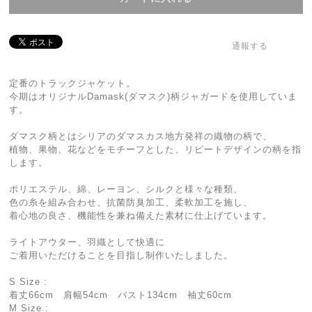
通報する
定番のトラックジャケット。
今期はオリジナルDamask(ダマスク)柄ジャガードを使用していま
す。
ダマスク柄とはシリアのダマスカス地方発祥の織物の柄で、
植物、果物、花などをモチーフとした、リピートデザインの柄を指
します。
ポリエステル、綿、レーヨン、シルクと様々な種類、
色の糸を組み合わせ、抗菌防臭加工、柔軟加工を施し、
着心地の良さ、機能性を兼ね備えた素材に仕上げています。
ライトアウター、羽織として快適に
ご着用いただけることを目指し制作いたしました。
S Size :
着丈66cm 肩幅54cm バスト134cm 袖丈60cm
M Size :