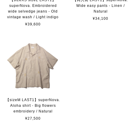
superNova. Embroidered
Wide easy pants - Linen /
wide selvedge jeans - Old
Natural
vintage wash / Light indigo
¥34,100
¥39,600
【sizeM LAST1】superNova.
Aloha shirt - Big flowers
embroidery / Natural
¥27,500