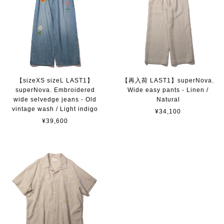
【sizeXS sizeL LAST1】
【再入荷 LAST1】superNova.
superNova. Embroidered
Wide easy pants - Linen /
wide selvedge jeans - Old
Natural
vintage wash / Light indigo
¥34,100
¥39,600