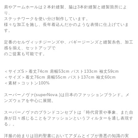
肩やアームホールは２本針縫製、脇は3本針縫製と縫製箇所によ
り、
ステッチワークを使い分け制作しています。
様々な加工を施し、長年着込んだかのような表情に仕上げていま
す。
定番のセルヴィッチジーンズや、バギージーンズと縫製糸色、加工
感を揃え、セットアップで
のご提案も可能です。
＜サイズS＞着丈74cm 肩幅53cm バスト133cm 袖丈59cm
＜サイズ＞着丈76cm 肩幅55cm バスト137cm 袖丈60cm
＜素材＞コットン100%
スーパーノヴァ(superNova.)は日本のファッションブランド。メ
ンズウェアを中心に展開。
スーパーノヴァのブランドコンセプトは「時代背景や事象、また自
身が日々感じることをファッションというフィルターを通し表現す
る」。
洋服の始まりは旧約聖書においてアダムとイブが善悪の知識の実