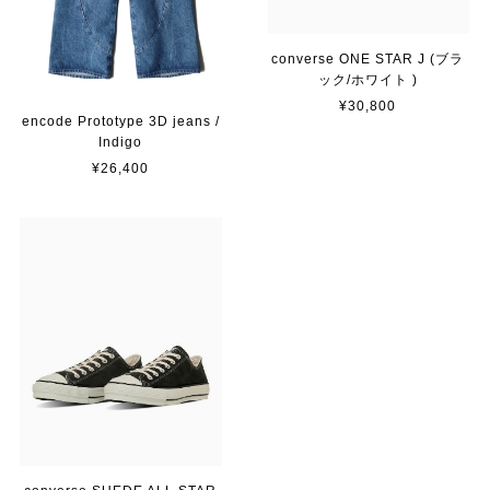
converse ONE STAR J (ブラ
ック/ホワイト )
¥30,800
encode Prototype 3D jeans /
Indigo
¥26,400