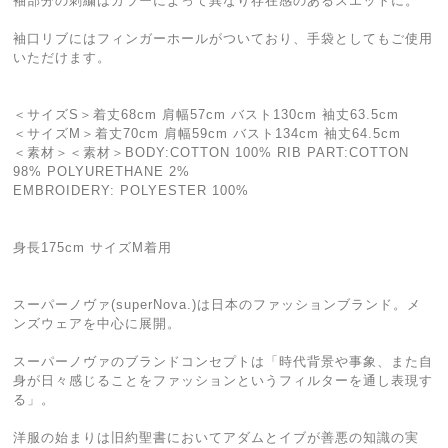
袖部分の刺繍はカラーによって異なり存在感のあるスエットに。
袖口リブにはフィンガーホールがついており、手袋としてもご使用
いただけます。
＜サイズS＞着丈68cm 肩幅57cm バスト130cm 袖丈63.5cm
＜サイズM＞着丈70cm 肩幅59cm バスト134cm 袖丈64.5cm
＜素材＞＜素材＞BODY:COTTON 100% RIB PART:COTTON
98% POLYURETHANE 2%
EMBROIDERY: POLYESTER 100%
身長175cm サイズM着用
スーパーノヴァ(superNova.)は日本のファッションブランド。メ
ンズウェアを中心に展開。
スーパーノヴァのブランドコンセプトは「時代背景や事象、また自
身が日々感じることをファッションというフィルターを通し表現す
る」。
洋服の始まりは旧約聖書においてアダムとイブが善悪の知識の実