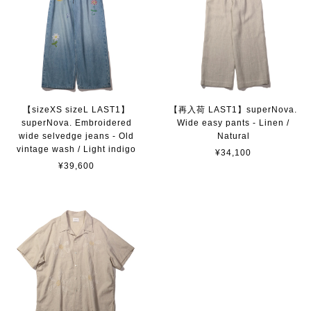
【sizeXS sizeL LAST1】
【再入荷 LAST1】superNova.
superNova. Embroidered
Wide easy pants - Linen /
wide selvedge jeans - Old
Natural
vintage wash / Light indigo
¥34,100
¥39,600