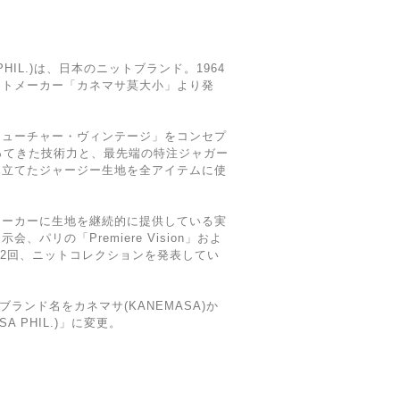
PHIL.)は、日本のニットブランド。1964
ットメーカー「カネマサ莫大小」より発
フューチャー・ヴィンテージ」をコンセプ
ってきた技術力と、最先端の特注ジャガー
み立てたジャージー生地を全アイテムに使
メーカーに生地を継続的に提供している実
パリの「Premiere Vision」およ
」で年2回、ニットコレクションを発表してい
、ブランド名をカネマサ(KANEMASA)か
A PHIL.)」に変更。