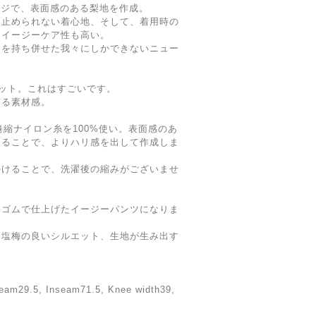
ージで、表面感のある梨地を作成。
と止められない着心地、そして、着用時の
、イージーケア性も高い。
アを持ち併せた我々にしかできないニュー
ニット。これはすごいです。
ぎる素材感。
捲縮ナイロン糸を100%使い。表面感のあ
けることで、よりハリ感を出して作成しま
かけることで、洗濯後の縮みがございませ
をゴムで仕上げたイージーパンツになりま
て塩梅の良いシルエット、生地が生み出す
29.5, Inseam71.5, Knee width39,