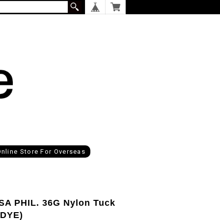
nline Store For Overseas
 PHIL. 36G Nylon Tuck
 DYE)