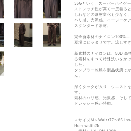
36Gという、スーパーハイゲ
ストレッチ性が高く一度着る
しわなどの形態変化も少なく
ハリ感、光沢感、イージーケ
スタンダード素材。
完全新素材のナイロン100%
夏場にピッタリです。涼しす
新素材のナイロンは、50D 高
る素材をすべて特殊洗いをか
した。
タンブラー乾燥を製品状態で
ん。
深くタックが入り、ウエスト
す。
素材のハリ感、光沢感、そし
ドレッシー感が特徴。
＜サイズM＞Waist77〜85 Inseam
Hem width25