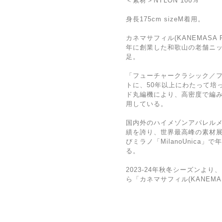
＜素材＞NYLON 100%
身長175cm sizeM着用。
カネマサフィル(KANEMASA 
年に創業した和歌山の老舗ニ
足。
「フューチャークラシック／
トに、50年以上にわたって培
ド丸編機により、高密度で編
用している。
国内外のハイメゾンアパレル
績を誇り、世界最⾼峰の素材展⽰会、
びミラノ「MilanoUnica
る。
2023-24年秋冬シーズンより
ら「カネマサフィル(KANEMAS