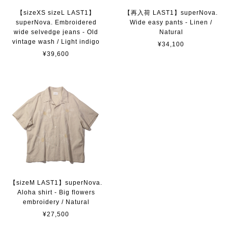
【sizeXS sizeL LAST1】
【再入荷 LAST1】superNova.
superNova. Embroidered
Wide easy pants - Linen /
wide selvedge jeans - Old
Natural
vintage wash / Light indigo
¥34,100
¥39,600
【sizeM LAST1】superNova.
Aloha shirt - Big flowers
embroidery / Natural
¥27,500