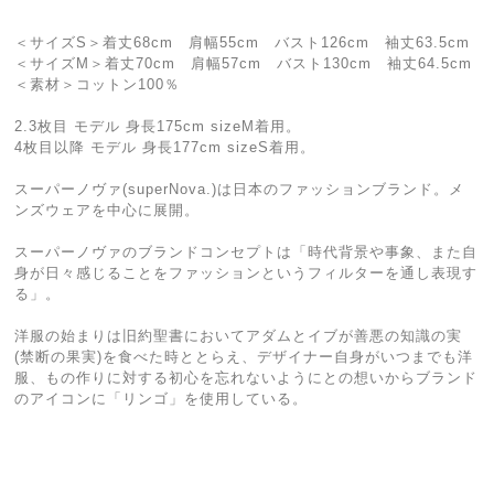
＜サイズS＞着丈68cm 肩幅55cm バスト126cm 袖丈63.5cm
＜サイズM＞着丈70cm 肩幅57cm バスト130cm 袖丈64.5cm
＜素材＞コットン100％
2.3枚目 モデル 身長175cm sizeM着用。
4枚目以降 モデル 身長177cm sizeS着用。
スーパーノヴァ(superNova.)は日本のファッションブランド。メ
ンズウェアを中心に展開。
スーパーノヴァのブランドコンセプトは「時代背景や事象、また自
身が日々感じることをファッションというフィルターを通し表現す
る」。
洋服の始まりは旧約聖書においてアダムとイブが善悪の知識の実
(禁断の果実)を食べた時ととらえ、デザイナー自身がいつまでも洋
服、もの作りに対する初心を忘れないようにとの想いからブランド
のアイコンに「リンゴ」を使用している。