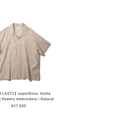
 LAST1】superNova. Aloha
ig flowers embroidery / Natural
¥27,500