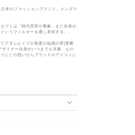
a.)は日本のファッションブランド。メンズウ
ンセプトは「時代背景や事象、また自身が
ンというフィルターを通し表現する」。
てアダムとイブが善悪の知識の実(禁断
デザイナー自身がいつまでも洋服、もの
ようにとの想いからブランドのアイコンに