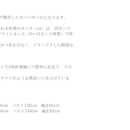
ニムで製作したカバーオールになります。
れる生地のオンス（oz）は、10オンス
がライトオンス（8〜11オンス程度）で作
ごわつきが少なく、リラックスした軽快な
トで2本針巻縫いで堅牢に仕立て、フロ
ンテージのような風合いに仕上げていま
。
4cm バスト130cm 袖丈61cm
6cm バスト134cm 袖丈62cm
。