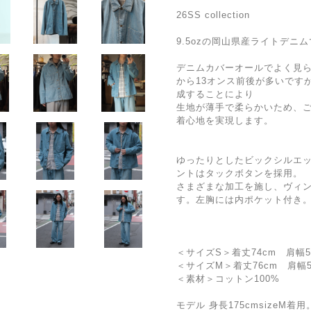
26SS collection
9.5ozの岡山県産ライトデ
デニムカバーオールでよく見ら
から13オンス前後が多いです
成することにより
生地が薄手で柔らかいため、
着心地を実現します。
ゆったりとしたビックシルエッ
ントはタックボタンを採用。
さまざまな加工を施し、ヴィ
す。左胸には内ポケット付き
＜サイズS＞着丈74cm 肩幅5
＜サイズM＞着丈76cm 肩幅5
＜素材＞コットン100%
モデル 身長175cmsizeM着用