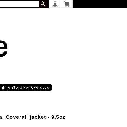
nline Store For Overseas
Coverall jacket - 9.5oz