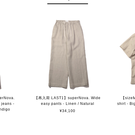
erNova.
【再入荷 LAST1】superNova. Wide
【sizeM
 jeans -
easy pants - Linen / Natural
shirt - B
indigo
¥34,100