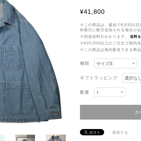
¥41,800
※この商品は、最短で8月9日(
到着日に数日追加される場合が
※別途送料がかかります。
送料
※¥20,000以上のご注文で国
※この商品は海外配送できる商
種類
ギフトラッピング
数量
カ
通報する