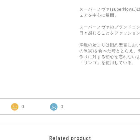
スーパーノヴァ(superNov
ェアを中心に展開。
スーパーノヴァのブランドコ
日々感じることをファッショ
洋服の始まりは旧約聖書におい
の果実)を食べた時ととらえ、
作りに対する初心を忘れない
「リンゴ」を使用している。
0
0
Related product