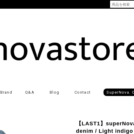
Brand
Q&A
Blog
Contact
SuperNova. O
【LAST1】superNova. 
denim / Light indigo