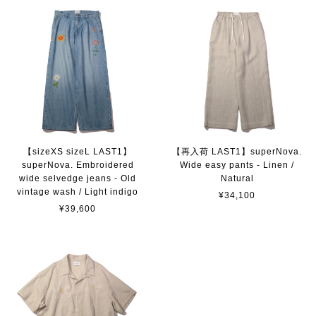
【sizeXS sizeL LAST1】
【再入荷 LAST1】superNova.
superNova. Embroidered
Wide easy pants - Linen /
wide selvedge jeans - Old
Natural
vintage wash / Light indigo
¥34,100
¥39,600