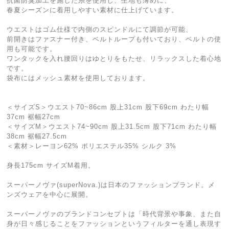
抗菌防臭加工を施した糸を使用し、生地も薄めに、
春夏シーズンに着用しやすい素材に仕上げています。
ウエストはゴム仕様で内側のスピンドルにて調節が可能、
前開きはファスナー付き、ベルトループも付いており、ベルトの使
用も可能です。
ワンタックを入れ腰回りはゆとりをもたせ、リラックスした着心地
です。
袋布にはメッシュ素材を使用しております。
＜サイズS＞ウエスト70~86cm 股上31cm 股下69cm わたり幅
37cm 裾幅27cm
＜サイズM＞ウエスト74~90cm 股上31.5cm 股下71cm わたり幅
38cm 裾幅27.5cm
＜素材＞レーヨン62% ポリエステル35% シルク 3%
身長175cm サイズM着用。
スーパーノヴァ(superNova.)は日本のファッションブランド。メ
ンズウェアを中心に展開。
スーパーノヴァのブランドコンセプトは「時代背景や事象、また自
身が日々感じることをファッションというフィルターを通し表現す