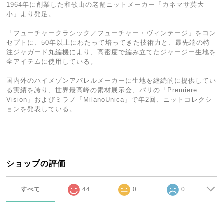
1964年に創業した和歌山の老舗ニットメーカー「カネマサ莫大
小」より発足。
「フューチャークラシック／フューチャー・ヴィンテージ」をコン
セプトに、50年以上にわたって培ってきた技術力と、最先端の特
注ジャガード丸編機により、高密度で編み立てたジャージー生地を
全アイテムに使用している。
国内外のハイメゾンアパレルメーカーに生地を継続的に提供してい
る実績を誇り、世界最⾼峰の素材展⽰会、パリの「Premiere
Vision」およびミラノ「MilanoUnica」で年2回、ニットコレクシ
ョンを発表している。
ショップの評価
すべて
44
0
0