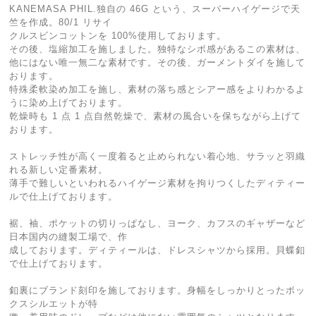
KANEMASA PHIL.独自の 46G という、スーパーハイゲージで天
竺を作成。80/1 リサイ
クルスビンコットンを 100%使用しております。
その後、塩縮加工を施しました。独特なシボ感があるこの素材は、
他にはない唯一無二な素材です。その後、ガーメントダイを施して
おります。
特殊柔軟染め加工を施し、素材の落ち感とシアー感をよりわかるよ
うに染め上げております。
乾燥時も 1 点 1 点自然乾燥で、素材の風合いを保ちながら上げて
おります。
ストレッチ性が高く一度着ると止められない着心地、サラッと羽織
れる新しい定番素材。
薄手で難しいといわれるハイゲージ素材を拘りつくしたディティー
ルで仕上げております。
裾、袖、ポケットの切りっぱなし、ヨーク、カフスのギャザーなど
日本国内の縫製工場で、作
成しております。ディティールは、ドレスシャツから採用。貝蝶釦
で仕上げております。
釦裏にブランド刻印を施しております。身幅をしっかりとったボッ
クスシルエットが特