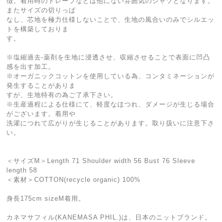
徴。着用時のドレープなどは他にない雰囲気のシャツとなります。
またサイズの切りっぱ
なし、芯地を極力仕様しないことで、生地の風合いのみでシルエッ
トを構築しておりま
す。
※塩縮過去-薬剤を生地に浸透させ、収縮させることで表面に凹凸
感を出す加工。
※オーガニックコットンを使用している為、コンタミネーションが
発生することがありま
すが、生地特有の為ご了承下さい。
※生産過程による仕様にて、軽度なほつれ、ダメージが生じる場合
がございます。着用や
洗濯につれて広がりが生じることがあります。取り扱いに注意下さ
い。
＜サイズM＞Length 71 Shoulder width 56 Bust 76 Sleeve
length 58
＜素材＞COTTON(recycle organic) 100%
身長175cm sizeM着用。
カネマサフィル(KANEMASA PHIL.)は、日本のニットブランド。