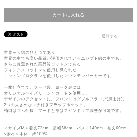
カートに入れる
通報する
世界三大綿のひとつであり、
世界の中でも高い品質が評価されているエジプト綿の中でも、
さらに厳選された高品質コットンである
フィンクスコットンを使用し織られた
コットングログランを使用したマウンテンパーカーです。
一枚仕立てで、フード裏、ヨーク裏には
オリジナルペイズリージャガードを使用し、
デザインのアクセントに。フロントはダブルフラップ(風よけ)、
2つの大きめなマチ付きフラップポケット、
袖口はゴム仕様、フードと裾はスピンドルで調整が可能です。
＜サイズM＞着丈72cm 肩幅58cm バスト140cm 袖丈60cm
<素材＞本体 綿100%