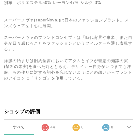
別布 ポリエステル50% レーヨン47% シルク 3%
スーパーノヴァ(superNova.)は日本のファッションブランド。メ
ンズウェアを中心に展開。
スーパーノヴァのブランドコンセプトは「時代背景や事象、また自
身が日々感じることをファッションというフィルターを通し表現す
る」。
洋服の始まりは旧約聖書においてアダムとイブが善悪の知識の実
(禁断の果実)を食べた時ととらえ、デザイナー自身がいつまでも洋
服、もの作りに対する初心を忘れないようにとの想いからブランド
のアイコンに「リンゴ」を使用している。
ショップの評価
すべて
44
0
0