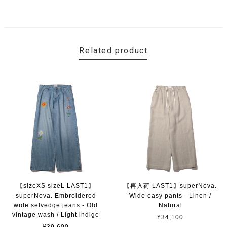
Related product
【sizeXS sizeL LAST1】
【再入荷 LAST1】superNova.
superNova. Embroidered
Wide easy pants - Linen /
wide selvedge jeans - Old
Natural
vintage wash / Light indigo
¥34,100
¥39,600